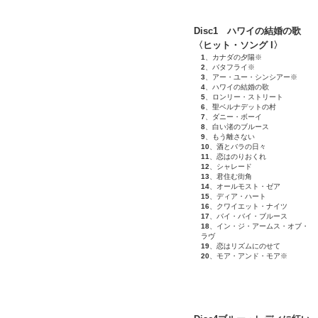
Disc1 ハワイの結婚の歌
〈ヒット・ソング I〉
1
、カナダの夕陽※
2
、バタフライ※
3
、アー・ユー・シンシアー※
4
、ハワイの結婚の歌
5
、ロンリー・ストリート
6
、聖ベルナデットの村
7
、ダニー・ボーイ
8
、白い渚のブルース
9
、もう離さない
10
、酒とバラの日々
11
、恋はのりおくれ
12
、シャレード
13
、君住む街角
14
、オールモスト・ゼア
15
、ディア・ハート
16
、クワイエット・ナイツ
17
、バイ・バイ・ブルース
18
、イン・ジ・アームス・オブ・
ラヴ
19
、恋はリズムにのせて
20
、モア・アンド・モア※