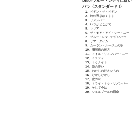
Disc4ブルー・レディに紅い
バラ〈スタンダード I〉
1
、ビギン・ザ・ビギン
2
、時の過ぎゆくまま
3
、リメンバー
4
、いつかどこかで
5
、マリア
6
、ザ・モア・アイ・シー・ユー
7
、ブルー・レディに紅いバラ
8
、サマータイム
9
、ムーラン・ルージュの歌
10
、珊瑚礁の彼方
11
、アイル・リメンバー・ユー
12
、ミスティ
13
、トゥナイト
14
、愛の誓い
15
、わたしの好きなもの
16
、むかしむかし
17
、蜜の味
18
、トライ・トゥ・リメンバー
19
、そして今は
20
、シェルブールの雨傘