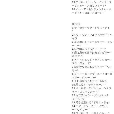
19
.アイル・ビー・シーイング・ユ
ー / ジョー・スタッフォード*
20
.イン・ア・センチメンタル・ム
ード / キャロル・スローン
DISC:2
1
.ケ・セラ・セラ / ドリス・デイ
*
2
.ワン・ワン・ワルツ / パティ・ペ
イジ
3
.星に願いを / ローズマリー・クル
ーニー*
4
.いつ頃から / ペギー・リー*
5
.恋は愚かと言うけれど / ビリー・
ホリデイ
6
.アイ・シュッド・ケア / ジョー・
スタッフォード*
7
.ほのかな望みもなく / リー・ワイ
リー*
8
.メモリーズ・オブ・ユー / ローズ
マリー・クルーニー*
9
.久しぶりね / キティ・カレン
10
.君に泣く / サラ・ボーン*
11
.オールド・デビル・ムーン / ジ
ョー・スタッフォード*
12
.セプテンバー・ソング / パテ
ィ・ペイジ
13
.時さえ忘れて / ドリス・デイ*
14
.モア・ザン・ユー・ノウ / リ
ー・ワイリー*
15
.ウイル・ユー・スティル・ビ