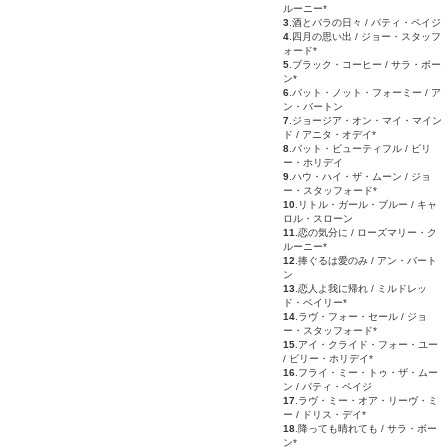
ルーニー*
3
.酒とバラの日々 / パティ・ペイジ
4
.四月の思い出 / ジョー・スタッフ
ォード*
5
.ブラック・コーヒー / サラ・ボー
ン*
6
.バット・ノット・フォーミー / ア
ン・バートン
7
.ジョージア・オン・マイ・マイン
ド / アニタ・オデイ*
8
.バット・ビューティフル / ビリ
ー・ホリデイ
9
.ハウ・ハイ・ザ・ムーン / ジョ
ー・スタッフォード*
10
.リトル・ガール・ブルー / キャ
ロル・スローン
11
.恋の気分に / ローズマリー・ク
ルーニー*
12
.捧ぐるは愛のみ / アン・バート
ン
13
.恋人よ我に帰れ / ミルドレッ
ド・ベイリー*
14
.ラヴ・フォー・セール / ジョ
ー・スタッフォード*
15
.アイ・クライド・フォー・ユー
/ ビリー・ホリデイ*
16
.フライ・ミー・トゥ・ザ・ムー
ン / パティ・ペイジ
17
.ラヴ・ミー・オア・リーヴ・ミ
ー / ドリス・デイ*
18
.降っても晴れても / サラ・ボー
ン*