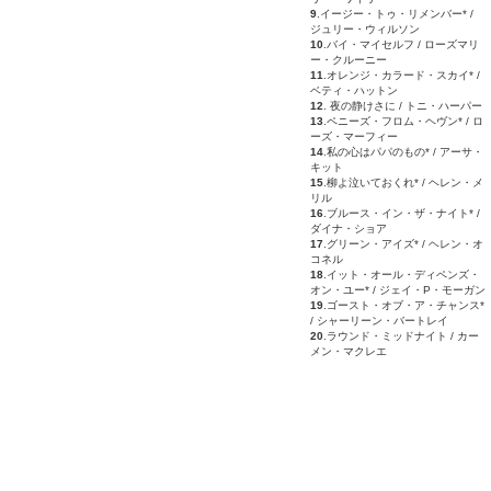
9
.イージー・トゥ・リメンバー* /
ジュリー・ウィルソン
10
.バイ・マイセルフ / ローズマリ
ー・クルーニー
11
.オレンジ・カラード・スカイ* /
ベティ・ハットン
12
. 夜の静けさに / トニ・ハーパー
13
.ペニーズ・フロム・ヘヴン* / ロ
ーズ・マーフィー
14
.私の心はパパのもの* / アーサ・
キット
15
.柳よ泣いておくれ* / ヘレン・メ
リル
16
.ブルース・イン・ザ・ナイト* /
ダイナ・ショア
17
.グリーン・アイズ* / ヘレン・オ
コネル
18
.イット・オール・ディペンズ・
オン・ユー* / ジェイ・P・モーガン
19
.ゴースト・オブ・ア・チャンス*
/ シャーリーン・バートレイ
20
.ラウンド・ミッドナイト / カー
メン・マクレエ