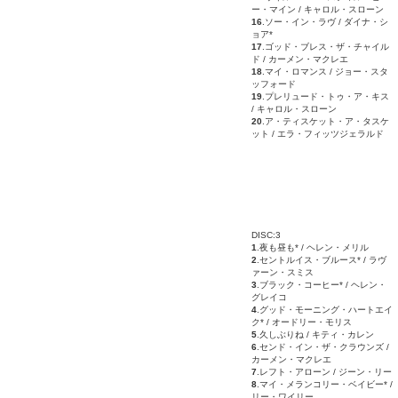
ー・マイン / キャロル・スローン
16
.ソー・イン・ラヴ / ダイナ・シ
ョア*
17
.ゴッド・ブレス・ザ・チャイル
ド / カーメン・マクレエ
18
.マイ・ロマンス / ジョー・スタ
ッフォード
19
.プレリュード・トゥ・ア・キス
/ キャロル・スローン
20
.ア・ティスケット・ア・タスケ
ット / エラ・フィッツジェラルド
DISC:3
1
.夜も昼も* / ヘレン・メリル
2
.セントルイス・ブルース* / ラヴ
ァーン・スミス
3
.ブラック・コーヒー* / ヘレン・
グレイコ
4
.グッド・モーニング・ハートエイ
ク* / オードリー・モリス
5
.久しぶりね / キティ・カレン
6
.センド・イン・ザ・クラウンズ /
カーメン・マクレエ
7
.レフト・アローン / ジーン・リー
8
.マイ・メランコリー・ベイビー* /
リー・ワイリー