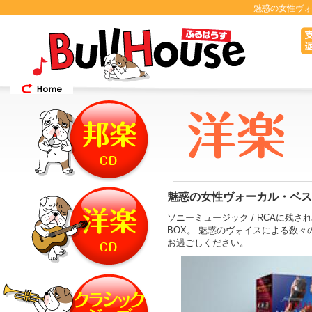
魅惑の女性ヴォ
魅惑の女性ヴォーカル・ベス
ソニーミュージック / RCAに残
BOX。 魅惑のヴォイスによる数
お過ごしください。