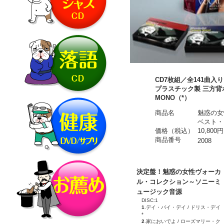
CD7枚組／全141曲入り
プラスチック製 三方背
MONO（*）
商品名
魅惑の女
ベスト・
価格（税込）
10,800円
商品番号
2008
決定盤！魅惑の女性ヴォーカ
ル・コレクション～ソニーミ
ュージック音源
DISC:1
1
.デイ・バイ・デイ / ドリス・デイ
*
2
.家においでよ / ローズマリー・ク